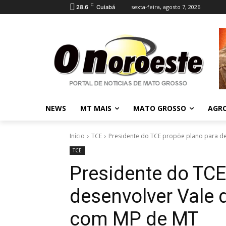
C
sexta-feira, agosto 7, 2026
28.6
Cuiabá
NEWS
MT MAIS
MATO GROSSO
AGR
Início
TCE
Presidente do TCE propõe plano para des
TCE
Presidente do TCE
desenvolver Vale 
com MP de MT