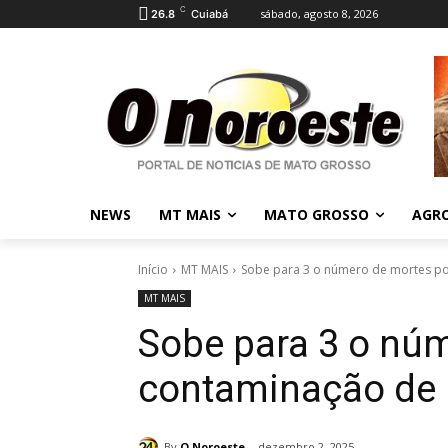
C
sábado, agosto 8, 2026
26.8
Cuiabá
NEWS
MT MAIS
MATO GROSSO
AGR
Início
MT MAIS
Sobe para 3 o número de mortes po
MT MAIS
Sobe para 3 o nú
contaminação de
By
O Noroeste
dezembro 2, 2025