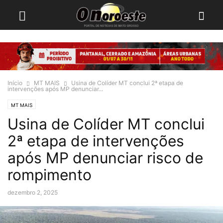
Início
MT MAIS
Usina de Colíder MT conclui 2ª etapa de
intervenções após MP denunciar...
MT MAIS
Usina de Colíder MT conclui
2ª etapa de intervenções
após MP denunciar risco de
rompimento
dezembro 2, 2025