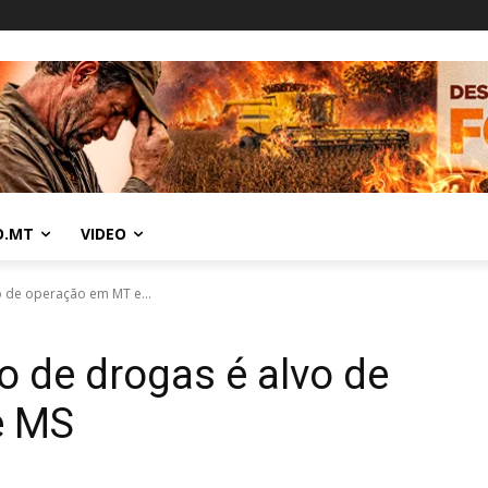
O.MT
VIDEO
o de operação em MT e...
o de drogas é alvo de
e MS