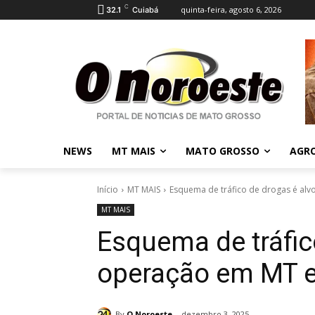
C
quinta-feira, agosto 6, 2026
32.1
Cuiabá
NEWS
MT MAIS
MATO GROSSO
AGR
Início
MT MAIS
Esquema de tráfico de drogas é alv
MT MAIS
Esquema de tráfic
operação em MT 
By
O Noroeste
dezembro 3, 2025