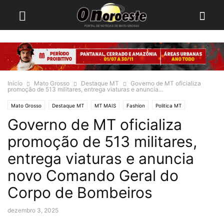
Início
Mato Grosso
Destaque MT
Governo de MT oficializa
promoção de 513 militares, entrega viaturas e anuncia...
Mato Grosso
Destaque MT
MT MAIS
Fashion
Politica MT
Governo de MT oficializa
promoção de 513 militares,
entrega viaturas e anuncia
novo Comando Geral do
Corpo de Bombeiros
dezembro 3, 2025