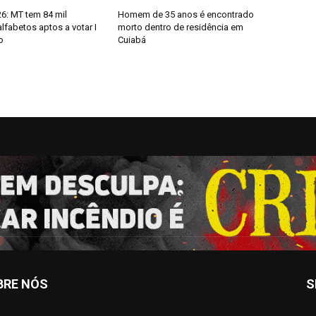
6: MT tem 84 mil
Homem de 35 anos é encontrado
alfabetos aptos a votar I
morto dentro de residência em
o
Cuiabá
BRE NÓS
S