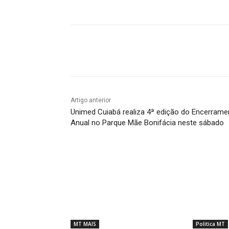
Compartilhado
Artigo anterior
Unimed Cuiabá realiza 4ª edição do Encerrame
Anual no Parque Mãe Bonifácia neste sábado
MT MAIS
Politica MT