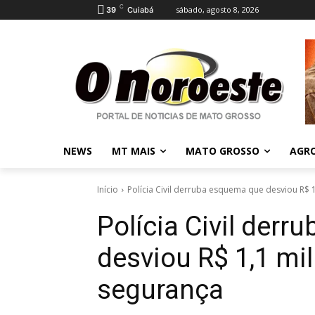
C
sábado, agosto 8, 2026
39
Cuiabá
NEWS
MT MAIS
MATO GROSSO
AGR
Início
Polícia Civil derruba esquema que desviou R$ 
Polícia Civil der
desviou R$ 1,1 mi
segurança