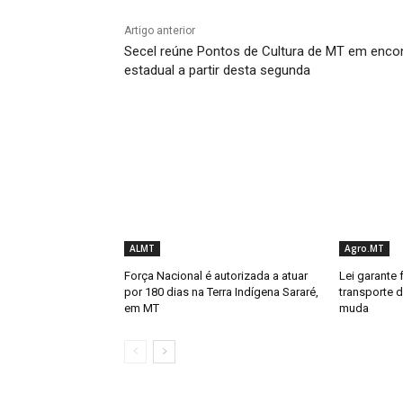
Artigo anterior
Secel reúne Pontos de Cultura de MT em enco
estadual a partir desta segunda
ALMT
Agro.MT
Força Nacional é autorizada a atuar
Lei garante 
por 180 dias na Terra Indígena Sararé,
transporte d
em MT
muda