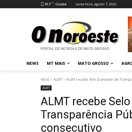
C
sexta-feira, agosto 7, 2026
31.7
Cuiabá
NEWS
MT MAIS
MATO GROSSO
AGR
Início
ALMT
ALMT recebe Selo Diamante de Transpar
ALMT
ALMT recebe Selo
Transparência Púb
consecutivo