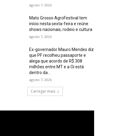
agosto 7, 2026
Mato Grosso AgroFestival tem
início nesta sexta-feira e reúne
shows nacionais, rodeio e cultura
agosto 7, 2026
Ex-governador Mauro Mendes diz
que PF recolheu passaporte e
alega que acordo de R$ 308
milhões entre MT e a Oi está
dentro da...
agosto 7, 2026
Carregar mais