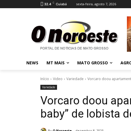
C
sexta-feira, agosto 7, 2026
32.4
Cuiabá
NEWS
MT MAIS
MATO GROSSO
AGR
Início
Video
Variedade
Vorcaro doou apartamento
Variedade
Vorcaro doou apa
baby” de lobista 
By
O Noroeste
dezembro 8, 2025