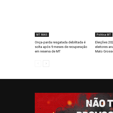
MT MAIS
Politica MT
Onça-parda resgatada debilitada é
Eleições 202
solta após 9 meses de recuperação
eleitores an
em reserva de MT
Mato Gross