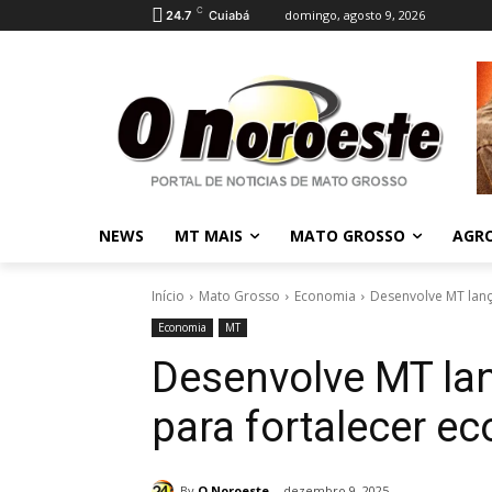
C
domingo, agosto 9, 2026
24.7
Cuiabá
NEWS
MT MAIS
MATO GROSSO
AGR
Início
Mato Grosso
Economia
Desenvolve MT lanç
Economia
MT
Desenvolve MT lan
para fortalecer e
By
O Noroeste
dezembro 9, 2025