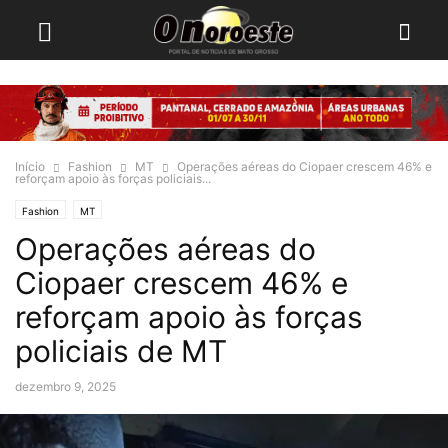
Início
Fashion
MT
Operações aéreas do Ciopaer crescem 46% e
reforçam apoio às forças policiais...
Fashion
MT
Operações aéreas do
Ciopaer crescem 46% e
reforçam apoio às forças
policiais de MT
dezembro 9, 2025