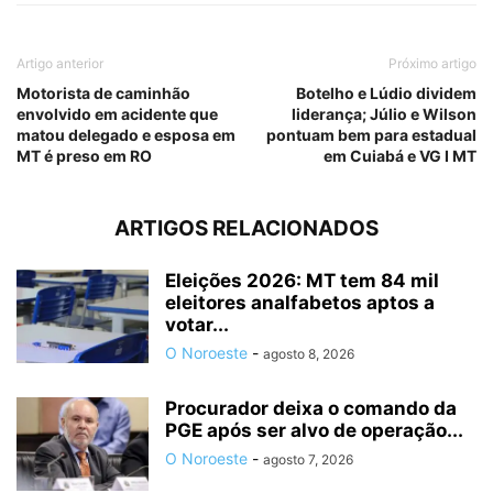
Artigo anterior
Próximo artigo
Motorista de caminhão
Botelho e Lúdio dividem
envolvido em acidente que
liderança; Júlio e Wilson
matou delegado e esposa em
pontuam bem para estadual
MT é preso em RO
em Cuiabá e VG I MT
ARTIGOS RELACIONADOS
Eleições 2026: MT tem 84 mil
eleitores analfabetos aptos a
votar...
O Noroeste
-
agosto 8, 2026
Procurador deixa o comando da
PGE após ser alvo de operação...
O Noroeste
-
agosto 7, 2026