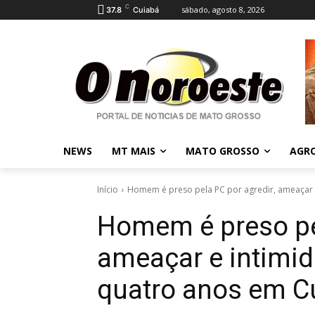
C
sábado, agosto 8, 2026
37.8
Cuiabá
NEWS
MT MAIS
MATO GROSSO
AGR
Início
Homem é preso pela PC por agredir, ameaçar e
Homem é preso pel
ameaçar e intimid
quatro anos em C