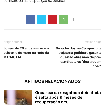
permanecerá à disposição da Justiça.
Artigo anterior
Próximo artigo
Jovem de 26 anos morre em
Senador Jayme Campos cita
acidente de moto na rodovia
trajetória política e garante
MT 140 I MT
que não abre mão de pré-
candidatura: “doa a quem
doer”
ARTIGOS RELACIONADOS
Onça-parda resgatada debilitada
é solta após 9 meses de
recuperação em...