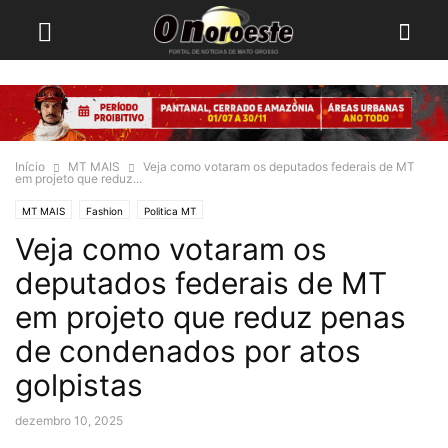
Início
MT MAIS
Veja como votaram os deputados federais de MT
em projeto que reduz...
MT MAIS
Fashion
Politica MT
Veja como votaram os
deputados federais de MT
em projeto que reduz penas
de condenados por atos
golpistas
dezembro 10, 2025