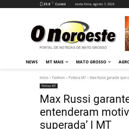
C
sexta-feira, agosto 7, 2026
25.8
Cuiabá
NEWS
MT MAIS
MATO GROSSO
AGR
Início
Fashion
Politica MT
Max Russi garante que 
Politica MT
Max Russi garant
entenderam motivo
superada’ I MT