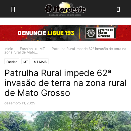
Início
Fashion
MT
Patrulha Rural impede 62ª invasão de terra na
zona rural de Mato...
Fashion
MT
MT MAIS
Patrulha Rural impede 62ª
invasão de terra na zona rural
de Mato Grosso
dezembro 11, 2025