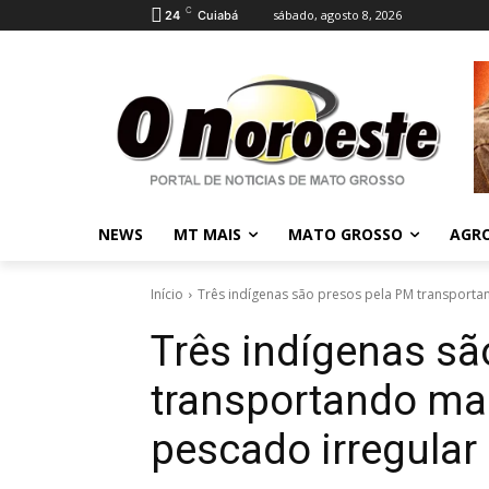
C
sábado, agosto 8, 2026
24
Cuiabá
NEWS
MT MAIS
MATO GROSSO
AGR
Início
Três indígenas são presos pela PM transportan
Três indígenas sã
transportando mai
pescado irregular