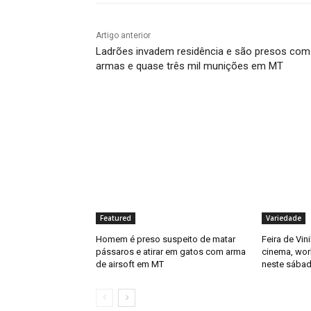
Artigo anterior
Ladrões invadem residência e são presos com
armas e quase três mil munições em MT
Featured
Variedade
Homem é preso suspeito de matar
Feira de Vin
pássaros e atirar em gatos com arma
cinema, wor
de airsoft em MT
neste sábad