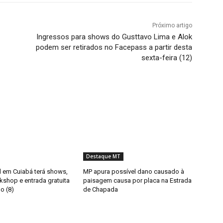
Próximo artigo
Ingressos para shows do Gusttavo Lima e Alok
podem ser retirados no Facepass a partir desta
sexta-feira (12)
Destaque MT
il em Cuiabá terá shows,
MP apura possível dano causado à
kshop e entrada gratuita
paisagem causa por placa na Estrada
o (8)
de Chapada