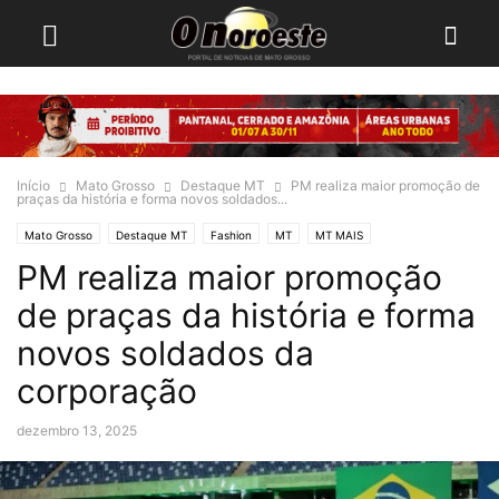
Início
Mato Grosso
Destaque MT
PM realiza maior promoção de
praças da história e forma novos soldados...
Mato Grosso
Destaque MT
Fashion
MT
MT MAIS
PM realiza maior promoção
de praças da história e forma
novos soldados da
corporação
dezembro 13, 2025