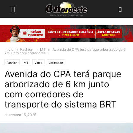
Início
Fashion
MT
Avenida do CPA terá parque arborizado de 6
km junto com corredores...
Fashion
MT
Video
Variedade
Avenida do CPA terá parque
arborizado de 6 km junto
com corredores de
transporte do sistema BRT
dezembro 15, 2025