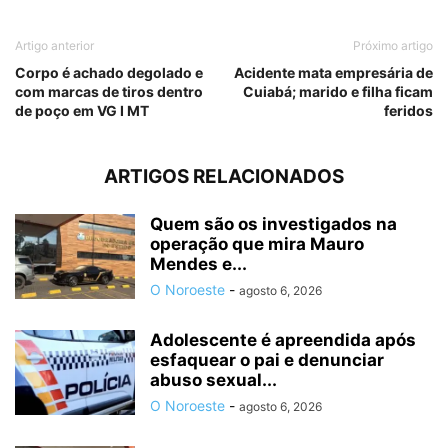
Artigo anterior
Próximo artigo
Corpo é achado degolado e
Acidente mata empresária de
com marcas de tiros dentro
Cuiabá; marido e filha ficam
de poço em VG I MT
feridos
ARTIGOS RELACIONADOS
Quem são os investigados na
operação que mira Mauro
Mendes e...
O Noroeste
-
agosto 6, 2026
Adolescente é apreendida após
esfaquear o pai e denunciar
abuso sexual...
O Noroeste
-
agosto 6, 2026