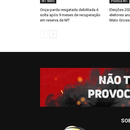
MT MAIS
Politica MT
Onça-parda resgatada debilitada é
Eleições 202
solta após 9 meses de recuperação
eleitores an
em reserva de MT
Mato Gross
SO