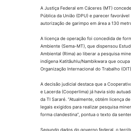
A Justiça Federal em Cáceres (MT) concedeu
Pública da União (DPU) e parecer favorável
autorização de garimpo em área a 130 metro
A licença de operação foi concedida de form
Ambiente (Sema-MT), que dispensou Estudo 
Ambiental (Rima) ao liberar a pesquisa mine
indígena Katitãuhlu/Nambikwara que ocupa 
Organização Internacional do Trabalho (OIT)
A decisão judicial destaca que a Cooperati
e Lacerda (Cooperlima) já havia sido autua
da TI Sararé. “Atualmente, obtém licença d
legais exigidos para realizar pesquisa min
forma clandestina”, pontua o texto da sente
Segundo dados do governo federal, o territó