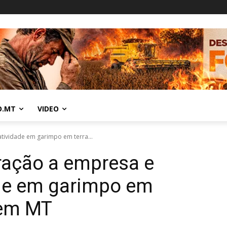
O.MT
VIDEO
atividade em garimpo em terra...
eração a empresa e
de em garimpo em
 em MT