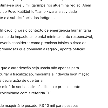
 Estima-se que 5 mil garimpeiros atuem na região. Além
o do Povo Katitãuhlu/Nambikwara, a atividade
e e à subsistência dos indígenas.
ificado ignora o contexto de emergência humanitária
análise de impacto ambiental minimamente responsável,
everia considerar como premissa básica o risco de
 criminosas que dominam a região”, aponta petição
l que a autorização seja usada não apenas para
rlar a fiscalização, mediante a indevida legitimação
s declaração de que teria
e minério seria, assim, facilitado e praticamente
proximidade com a referida TI.”
o de maquinário pesado, R$ 10 mil para pessoas