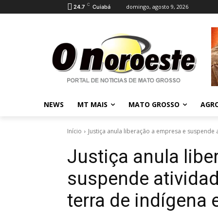
C
domingo, agosto 9, 2026
24.7
Cuiabá
NEWS
MT MAIS
MATO GROSSO
AGR
Início
Justiça anula liberação a empresa e suspende 
Justiça anula lib
suspende ativida
terra de indígena