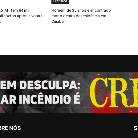
Featured
6: MT tem 84 mil
Homem de 35 anos é encontrado
alfabetos aptos a votar I
morto dentro de residência em
o
Cuiabá
BRE NÓS
S