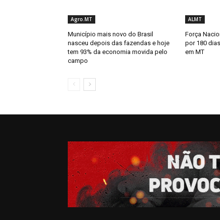
Agro.MT
ALMT
Município mais novo do Brasil
Força Nacion
nasceu depois das fazendas e hoje
por 180 dias
tem 93% da economia movida pelo
em MT
campo