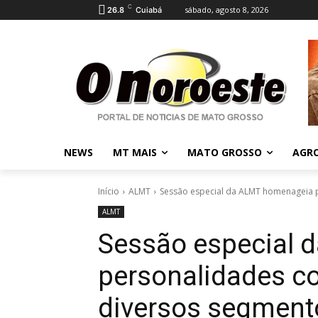
C
sábado, agosto 8, 2026
26.8
Cuiabá
NEWS
MT MAIS
MATO GROSSO
AGR
Início
ALMT
Sessão especial da ALMT homenageia 
ALMT
Sessão especial 
personalidades c
diversos segmen