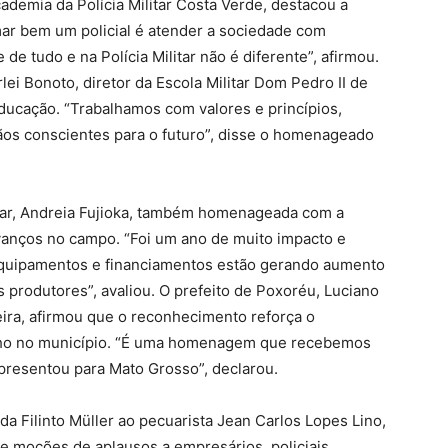
cademia da Polícia Militar Costa Verde, destacou a
mar bem um policial é atender a sociedade com
de tudo e na Polícia Militar não é diferente”, afirmou.
ei Bonoto, diretor da Escola Militar Dom Pedro II de
educação. “Trabalhamos com valores e princípios,
dãos conscientes para o futuro”, disse o homenageado
liar, Andreia Fujioka, também homenageada com a
anços no campo. “Foi um ano de muito impacto e
equipamentos e financiamentos estão gerando aumento
produtores”, avaliou. O prefeito de Poxoréu, Luciano
ira, afirmou que o reconhecimento reforça o
lho no município. “É uma homenagem que recebemos
epresentou para Mato Grosso”, declarou.
 Filinto Müller ao pecuarista Jean Carlos Lopes Lino,
e moções de aplausos a empresários, policiais,