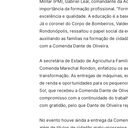
Militar (PM), Gabriel Leal, comandante da A
importância da formação profissional. “For
excelência e qualidade. A educação é a base 
Já o coronel do Corpo de Bombeiros, Valderl
Rondonópolis, ressaltou o papel social da 
auxiliando as famílias na formação de cida
com a Comenda Dante de Oliveira.
A secretária de Estado de Agricultura Fami
Comenda Marechal Rondon, enfatizou os av
transformação. As entregas de máquinas, 
de renda e oportunidades para os pequenos 
Sol, que recebeu a Comenda Dante de Olive
compromisso com a continuidade do traba
com gratidão, pelo que Dante de Oliveira r
No evento houve ainda a entrega da Comenda
além de títulos de cidadão mato-grossense 