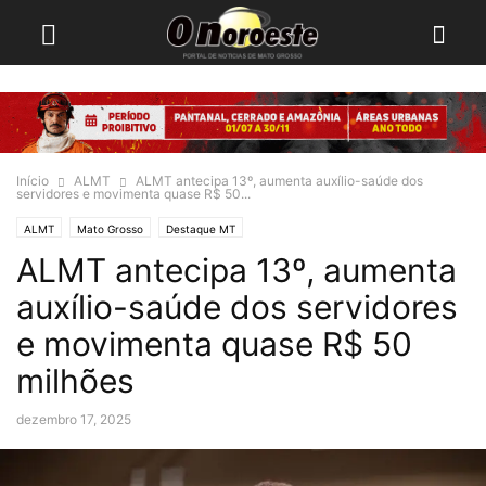
Início
ALMT
ALMT antecipa 13º, aumenta auxílio-saúde dos
servidores e movimenta quase R$ 50...
ALMT
Mato Grosso
Destaque MT
ALMT antecipa 13º, aumenta
auxílio-saúde dos servidores
e movimenta quase R$ 50
milhões
dezembro 17, 2025