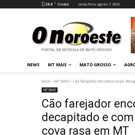
C
sexta-feira, agosto 7, 2026
28.6
Cuiabá
NEWS
MT MAIS
MATO GROSSO
AGR
Início
MT MAIS
Cão farejador encontra corpo deca
MT MAIS
Cão farejador enc
decapitado e co
cova rasa em MT