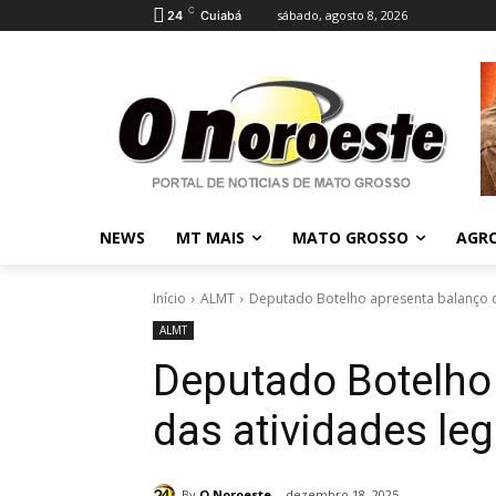
C
sábado, agosto 8, 2026
24
Cuiabá
NEWS
MT MAIS
MATO GROSSO
AGR
Início
ALMT
Deputado Botelho apresenta balanço da
ALMT
Deputado Botelho
das atividades leg
By
O Noroeste
dezembro 18, 2025