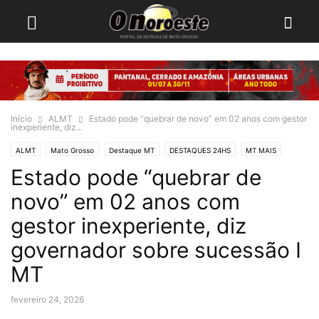
Início
ALMT
Estado pode “quebrar de novo” em 02 anos com gestor
inexperiente, diz...
ALMT
Mato Grosso
Destaque MT
DESTAQUES 24HS
MT MAIS
Estado pode “quebrar de
Fashion
Vogue
novo” em 02 anos com
gestor inexperiente, diz
governador sobre sucessão I
MT
fevereiro 24, 2026