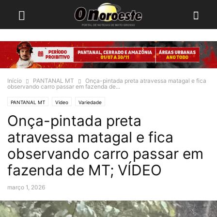
Início
PANTANAL MT
Onça-pintada preta atravessa matagal e fica
observando carro passar em fazenda de...
PANTANAL MT
Video
Variedade
Onça-pintada preta
atravessa matagal e fica
observando carro passar em
fazenda de MT; VÍDEO
março 1, 2026