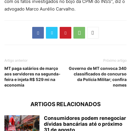
com os fatos investigados no bojo da CPMI do INSS”, diz o
advogado Marco Aurélio Carvalho.
Artigo anterior
Próximo artigo
MT paga salários de março
Governo de MT convoca 340
aos servidores na segunda-
classificados do concurso
feira e injeta R$ 529 mi na
da Polícia Militar; confira
economia
nomes
ARTIGOS RELACIONADOS
Consumidores podem renegociar
dívidas bancárias até o próximo
31 de agosto