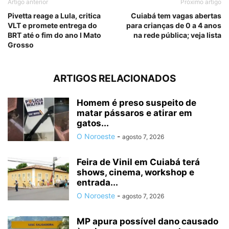
Artigo anterior
Próximo artigo
Pivetta reage a Lula, critica
Cuiabá tem vagas abertas
VLT e promete entrega do
para crianças de 0 a 4 anos
BRT até o fim do ano I Mato
na rede pública; veja lista
Grosso
ARTIGOS RELACIONADOS
Homem é preso suspeito de
matar pássaros e atirar em
gatos...
O Noroeste
-
agosto 7, 2026
Feira de Vinil em Cuiabá terá
shows, cinema, workshop e
entrada...
O Noroeste
-
agosto 7, 2026
MP apura possível dano causado