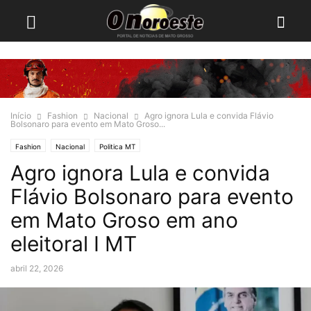
Início
Fashion
Nacional
Agro ignora Lula e convida Flávio
Bolsonaro para evento em Mato Groso...
Fashion
Nacional
Politica MT
Agro ignora Lula e convida
Flávio Bolsonaro para evento
em Mato Groso em ano
eleitoral I MT
abril 22, 2026