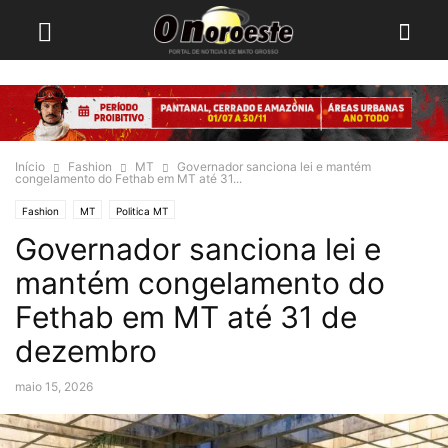
Início
Fashion
MT
Governador sanciona lei e mantém
congelamento do Fethab em MT até 31...
Fashion
MT
Politica MT
Governador sanciona lei e
mantém congelamento do
Fethab em MT até 31 de
dezembro
maio 15, 2026