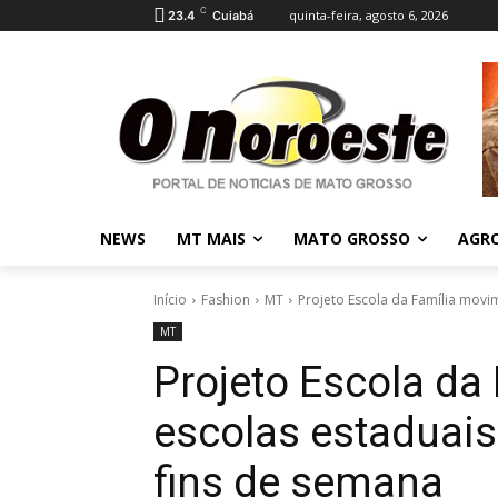
C
quinta-feira, agosto 6, 2026
23.4
Cuiabá
NEWS
MT MAIS
MATO GROSSO
AGR
Início
Fashion
MT
Projeto Escola da Família movi
MT
Projeto Escola da
escolas estaduai
fins de semana