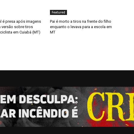
Featured
al é presa após imagens
Pai é morto a tiros na frente do filho
 versão sobre tiros
enquanto o levava para a escola em
ciclista em Cuiabá (MT)
MT