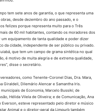
afirmou.
ampo tem sete anos de garantia, o que representa uma
 obras, desde dezembro do ano passado, e o
mos felizes porque representa muito para o Três
 mais de 60 mil habitantes, contando os moradores dos
r um equipamento de tanta qualidade e poder dizer
o da cidade, independente de ser público ou privado.
Cuiabá, que tem um campo de grama sintética no qual
ão, é motivo de muita alegria e de extrema qualidade,
es”, disse o secretário.
 vereadores, como Tenente-Coronel Dias, Dra. Mara,
a Giraldeli, Dilemário Alencar e Samantha Iris.
municipais de Economia, Marcelo Bussiki; de
usão, Hélida Vilela de Oliveira; e de Comunicação, Ana
ny Everson, esteve representado pelo diretor e músico
star Animal e o diretor-geral da Limpurb também