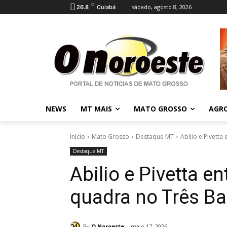
C
sábado, agosto 8, 2026
26.8
Cuiabá
NEWS
MT MAIS
MATO GROSSO
AGR
Início
Mato Grosso
Destaque MT
Abilio e Pivett
Destaque MT
Abilio e Pivetta 
quadra no Três Ba
By
O Noroeste
maio 17, 2026