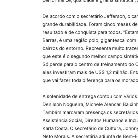
performance, qualidade e grama sintética”, 
De acordo com o secretário Jefferson, o c
grande durabilidade. Foram cinco meses de
resultado é de conquista para todos. “Esta
Barras, é uma região polo, gigantesca, com
bairros do entorno. Representa muito traze
que este é o segundo melhor campo sintétic
Só perde para o centro de treinamento do 
eles investiram mais de US$ 1,2 milhão. Ent
que vai fazer toda diferença para os morador
A solenidade de entrega contou com vários
Denilson Nogueira, Michele Alencar, Baixinh
Também marcaram presença os secretários 
Assistência Social, Direitos Humanos e Incl
Karla Costa. O secretário de Cultura, John
Neto Morais. A secretária adjunta de Bem-E