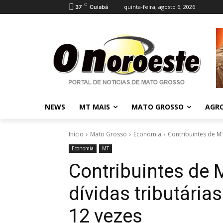
C
quinta-feira, agosto 6, 2026
37
Cuiabá
NEWS
MT MAIS
MATO GROSSO
AGR
Início
Mato Grosso
Economia
Contribuintes de MT
Economia
MT
Contribuintes de
dívidas tributária
12 vezes