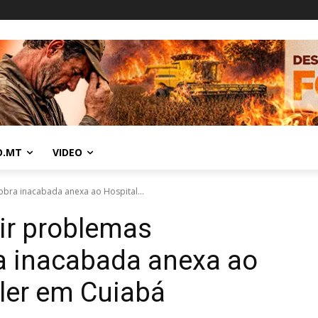
O.MT
VIDEO
obra inacabada anexa ao Hospital...
gir problemas
a inacabada anexa ao
ller em Cuiabá