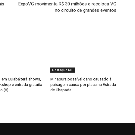
ais
ExpoVG movimenta R$ 30 milhões e recoloca VG
no circuito de grandes eventos
Destaque MT
il em Cuiabá terá shows,
MP apura possível dano causado à
kshop e entrada gratuita
paisagem causa por placa na Estrada
o (8)
de Chapada