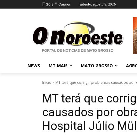
C
sábado, agosto 8, 2026
26.8
Cuiabá
NEWS
MT MAIS
MATO GROSSO
AGR
Início
MT terá que corrigir problemas causados por 
MT terá que corri
causados por obr
Hospital Júlio Mü