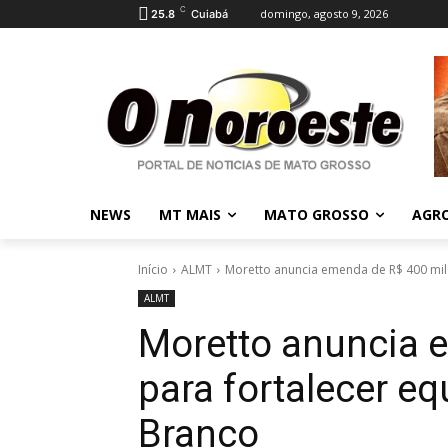
C
domingo, agosto 9, 2026
25.8
Cuiabá
NEWS
MT MAIS
MATO GROSSO
AGR
Início
ALMT
Moretto anuncia emenda de R$ 400 mil 
ALMT
Moretto anuncia 
para fortalecer e
Branco