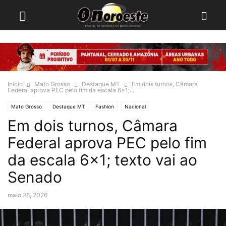
Início
Mato Grosso
Destaque MT
Em dois turnos, Câmara
Federal aprova PEC pelo fim da escala 6×1;...
Mato Grosso
Destaque MT
Fashion
Nacional
Em dois turnos, Câmara
Federal aprova PEC pelo fim
da escala 6×1; texto vai ao
Senado
maio 28, 2026