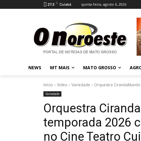
C
quinta-feira, agosto 6, 2026
27.3
Cuiabá
NEWS
MT MAIS
MATO GROSSO
AGR
Início
Video
Variedade
Orquestra CirandaMundo 
Variedade
Orquestra Cirand
temporada 2026 c
no Cine Teatro Cu