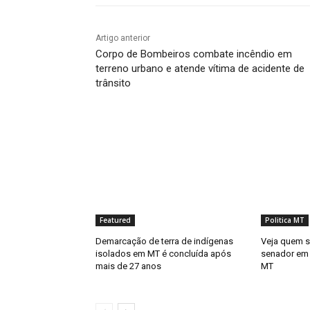
Artigo anterior
Corpo de Bombeiros combate incêndio em
terreno urbano e atende vítima de acidente de
trânsito
Featured
Politica MT
Demarcação de terra de indígenas
Veja quem s
isolados em MT é concluída após
senador em 
mais de 27 anos
MT