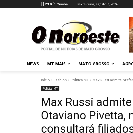
C
sexta-feira, agosto 7, 2026
23.6
Cuiabá
NEWS
MT MAIS
MATO GROSSO
AGR
Início
Fashion
Politica MT
Max Russi admite prefer
Politica MT
Max Russi admite 
Otaviano Pivetta
consultará filiad