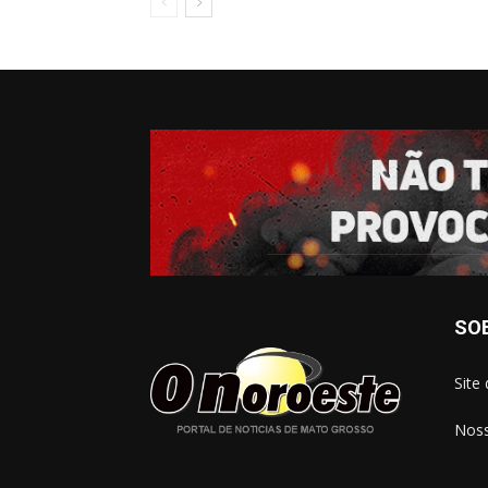
SO
Site
Noss