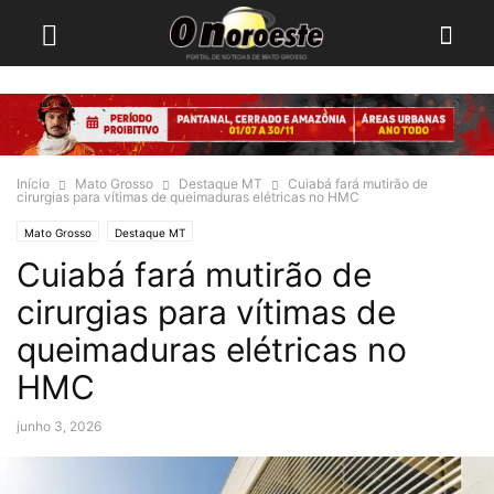
Início
Mato Grosso
Destaque MT
Cuiabá fará mutirão de
cirurgias para vítimas de queimaduras elétricas no HMC
Mato Grosso
Destaque MT
Cuiabá fará mutirão de
cirurgias para vítimas de
queimaduras elétricas no
HMC
junho 3, 2026