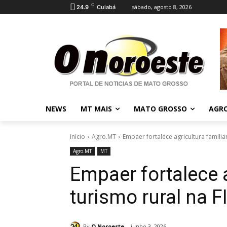
C
sábado, agosto 8, 2026
24.9
Cuiabá
NEWS
MT MAIS
MATO GROSSO
AGR
Início
Agro.MT
Empaer fortalece agricultura familia
Agro.MT
MT
Empaer fortalece a
turismo rural na F
By
O Noroeste
junho 3, 2026