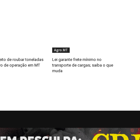
Agro.MT
ito de roubar toneladas
Lei garante frete mínimo no
lvo de operação em MT
transporte de cargas; saiba o que
muda