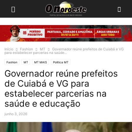
Início
Fashion
MT
Governador reúne prefeitos de Cuiabá e VG
para estabelecer parcerias na saúde...
Fashion
MT
MT MAIS
Politica MT
Governador reúne prefeitos
de Cuiabá e VG para
estabelecer parcerias na
saúde e educação
junho 3, 2026