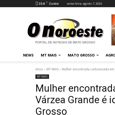
C
sexta-feira, agosto 7, 2026
23.6
Cuiabá
NEWS
MT MAIS
MATO GROSSO
AGR
Início
MT MAIS
Mulher encontrada carbonizada em V
MT MAIS
Mulher encontrad
Várzea Grande é i
Grosso