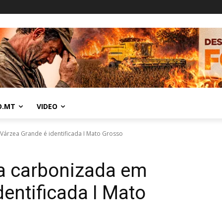
O.MT
VIDEO
árzea Grande é identificada I Mato Grosso
a carbonizada em
dentificada I Mato