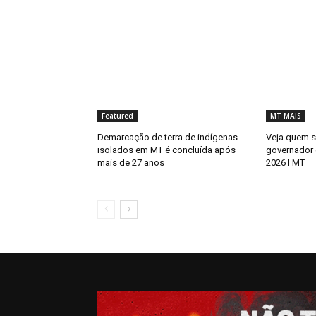
Featured
MT MAIS
Demarcação de terra de indígenas
Veja quem s
isolados em MT é concluída após
governador
mais de 27 anos
2026 I MT