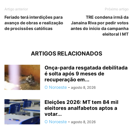
Artigo anterior
Próximo artigo
Feriado terá interdições para
TRE condena irmã da
avanço de obras e realização
Janaina Riva por pedir votos
de procissões católicas
antes do início da campanha
eleitoral I MT
ARTIGOS RELACIONADOS
Onça-parda resgatada debilitada
é solta após 9 meses de
recuperação em...
O Noroeste
-
agosto 8, 2026
Eleições 2026: MT tem 84 mil
eleitores analfabetos aptos a
votar...
O Noroeste
-
agosto 8, 2026