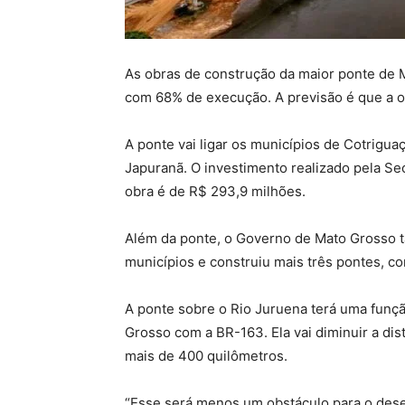
As obras de construção da maior ponte de 
com 68% de execução. A previsão é que a ob
A ponte vai ligar os municípios de Cotrigua
Japuranã. O investimento realizado pela Sec
obra é de R$ 293,9 milhões.
Além da ponte, o Governo de Mato Grosso t
municípios e construiu mais três pontes, c
A ponte sobre o Rio Juruena terá uma funçã
Grosso com a BR-163. Ela vai diminuir a di
mais de 400 quilômetros.
“Esse será menos um obstáculo para o des