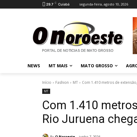
C
segunda-feira, agosto 10, 2026
29.7
Cuiabá
NEWS
MT MAIS
MATO GROSSO
AGR
Início
Fashion
MT
Com 1.410 metros de extensão, 
MT
Com 1.410 metros
Rio Juruena cheg
By
O Noroeste
junho 7, 2026