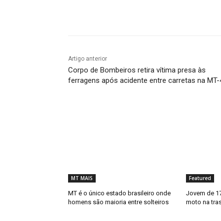
Compartilhado
Artigo anterior
Corpo de Bombeiros retira vítima presa às
ferragens após acidente entre carretas na MT
MT MAIS
Featured
MT é o único estado brasileiro onde
Jovem de 17
homens são maioria entre solteiros
moto na tra