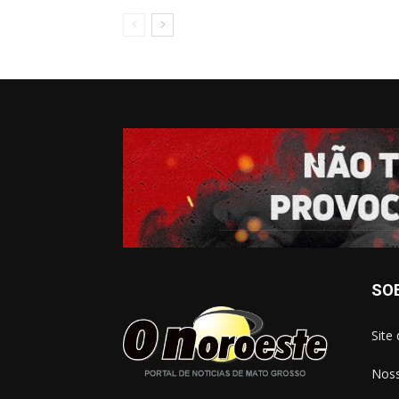
SO
Site
Noss