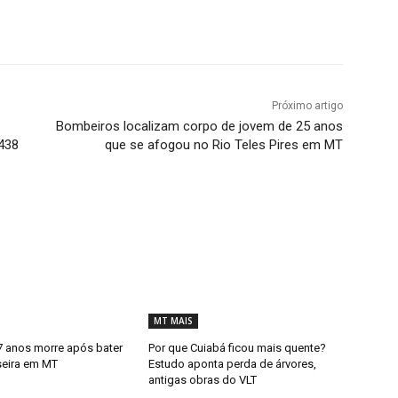
Próximo artigo
Bombeiros localizam corpo de jovem de 25 anos
-438
que se afogou no Rio Teles Pires em MT
MT MAIS
 anos morre após bater
Por que Cuiabá ficou mais quente?
seira em MT
Estudo aponta perda de árvores,
antigas obras do VLT