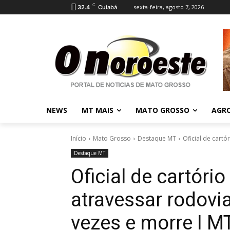
C
sexta-feira, agosto 7, 2026
32.4
Cuiabá
NEWS
MT MAIS
MATO GROSSO
AGR
Início
Mato Grosso
Destaque MT
Oficial de cartó
Destaque MT
Oficial de cartório
atravessar rodovia
vezes e morre I M