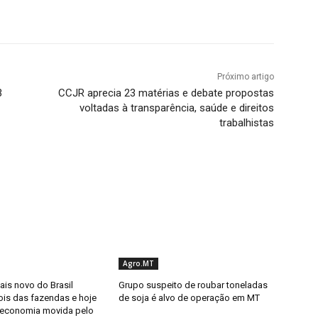
Próximo artigo
3
CCJR aprecia 23 matérias e debate propostas
voltadas à transparência, saúde e direitos
trabalhistas
Agro.MT
ais novo do Brasil
Grupo suspeito de roubar toneladas
is das fazendas e hoje
de soja é alvo de operação em MT
 economia movida pelo