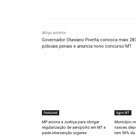
Compartilhado
Artigo anterior
Governador Otaviano Pivetta convoca mais 28
policiais penais e anuncia novo concurso MT
Featured
Agro.MT
MP aciona a Justiça para obrigar
Município m
regularização de aeroporto em MT e
nasceu depo
pede intervenção urgente
tem 93% da