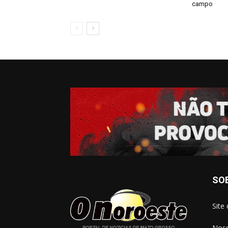
campo
SO
Site
Noss