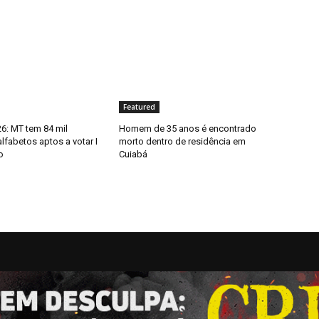
Featured
6: MT tem 84 mil
Homem de 35 anos é encontrado
alfabetos aptos a votar I
morto dentro de residência em
o
Cuiabá