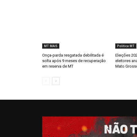
MT MAIS
Politica MT
Onça-parda resgatada debilitada é
Eleições 202
solta após 9 meses de recuperação
eleitores an
em reserva de MT
Mato Gross