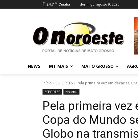
C
domingo, agosto 9, 2026
24.7
Cuiabá
NEWS
MT MAIS
MATO GROSSO
AGR
Início
ESPORTES
Pela primeira vez em décadas, Bra
ESPORTES
Nacional
Pela primeira vez 
Copa do Mundo s
Globo na transmi