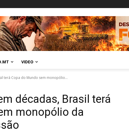
O.MT
VIDEO
sil terá Copa do Mundo sem monopólio...
em décadas, Brasil terá
em monopólio da
ssão