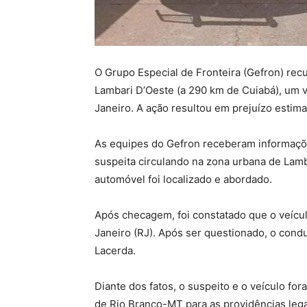
O Grupo Especial de Fronteira (Gefron) recu
Lambari D’Oeste (a 290 km de Cuiabá), um v
Janeiro. A ação resultou em prejuízo estim
As equipes do Gefron receberam informaçõe
suspeita circulando na zona urbana de Lamb
automóvel foi localizado e abordado.
Após checagem, foi constatado que o veícul
Janeiro (RJ). Após ser questionado, o condu
Lacerda.
Diante dos fatos, o suspeito e o veículo for
de Rio Branco-MT para as providências lega