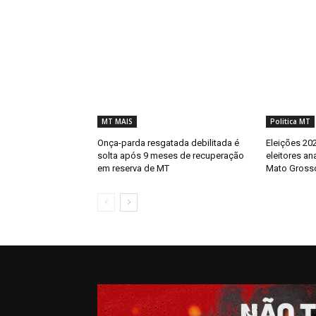
MT MAIS
Politica MT
Onça-parda resgatada debilitada é
Eleições 202
solta após 9 meses de recuperação
eleitores an
em reserva de MT
Mato Gross