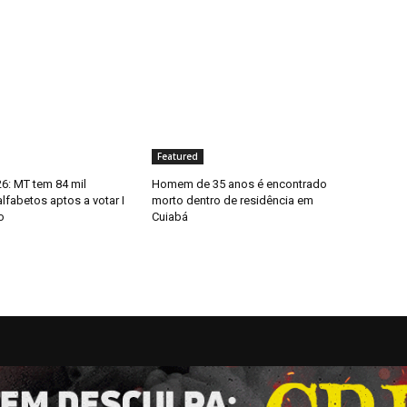
Featured
6: MT tem 84 mil
Homem de 35 anos é encontrado
alfabetos aptos a votar I
morto dentro de residência em
o
Cuiabá