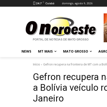
C
domingo, agosto 9, 2026
24.7
Cuiabá
NEWS
MT MAIS
MATO GROSSO
AGR
Início
Gefron recupera na fronteira de MT com a Bolív
Gefron recupera n
a Bolívia veículo 
Janeiro