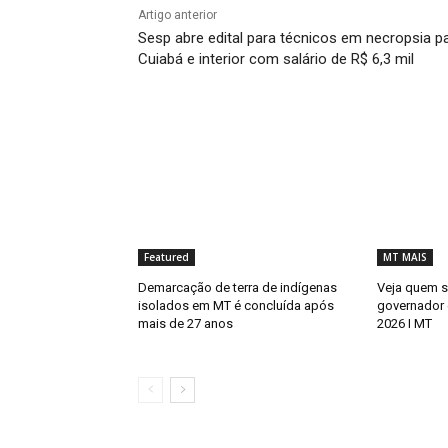
Artigo anterior
Sesp abre edital para técnicos em necropsia p
Cuiabá e interior com salário de R$ 6,3 mil
Featured
MT MAIS
Demarcação de terra de indígenas
Veja quem s
isolados em MT é concluída após
governador
mais de 27 anos
2026 I MT