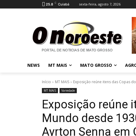
C
sexta-feira, agosto 7, 2026
25.8
Cuiabá
NEWS
MT MAIS
MATO GROSSO
AGR
Início
MT MAIS
Exposição reúne itens das Copas d
MT MAIS
Variedade
Exposição reúne i
Mundo desde 193
Ayrton Senna em 