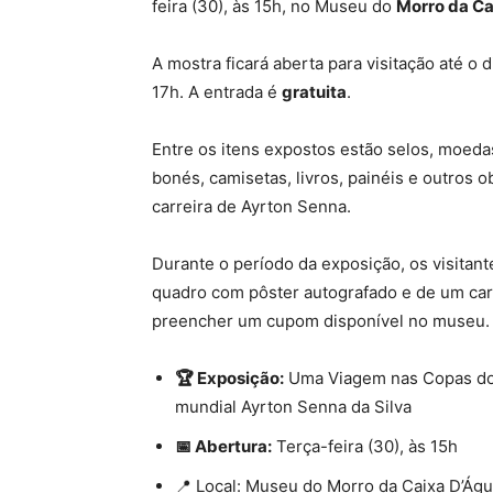
feira (30), às 15h, no Museu do
Morro da Ca
A mostra ficará aberta para visitação até o
d
17h.
A entrada é
gratuita
.
Entre os itens expostos estão selos, moedas
bonés, camisetas, livros, painéis e outros
o
carreira de Ayrton Senna.
Durante o período da exposição,
os visitan
quadro com pôster autografado e de um car
preencher um cupom disponível no museu.
🏆 Exposição:
Uma Viagem nas Copas do
mundial Ayrton Senna da Silva
📅 Abertura:
Terça-feira (30), às 15h
📍 Local: Museu do Morro da Caixa D’Águ