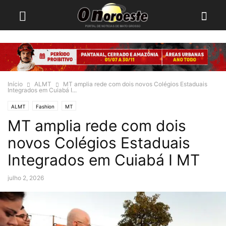
Início
ALMT
MT amplia rede com dois novos Colégios Estaduais
Integrados em Cuiabá I...
ALMT
Fashion
MT
MT amplia rede com dois
novos Colégios Estaduais
Integrados em Cuiabá I MT
julho 2, 2026