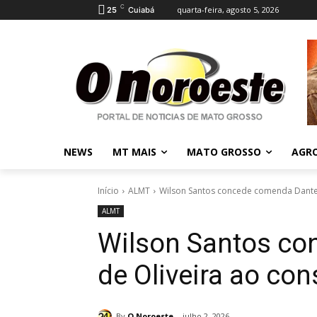
C
quarta-feira, agosto 5, 2026
25
Cuiabá
NEWS
MT MAIS
MATO GROSSO
AGR
Início
ALMT
Wilson Santos concede comenda Dante 
ALMT
Wilson Santos c
de Oliveira ao co
By
O Noroeste
julho 2, 2026