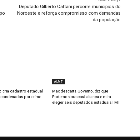
Deputado Gilberto Cattani percorre municípios do
rpo
Noroeste e reforça compromisso com demandas
da população
ALMT
 cria cadastro estadual
Max descarta Governo, diz que
 condenadas por crime
Podemos buscará aliança e mira
eleger seis deputados estaduais I MT