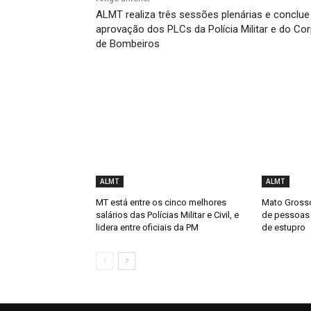
ALMT realiza três sessões plenárias e conclue
aprovação dos PLCs da Polícia Militar e do Co
de Bombeiros
ALMT
ALMT
MT está entre os cinco melhores
Mato Grosso
salários das Polícias Militar e Civil, e
de pessoas
lidera entre oficiais da PM
de estupro